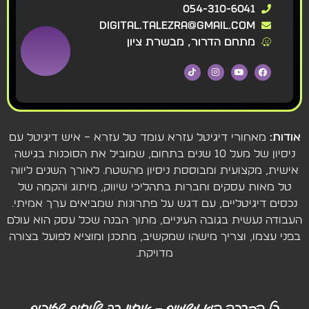
054-310-6041
digital.talezra@gmail.com
מתחם הדרור, מבשרת ציון
אודות:
מאחורי דיגיטל עזרא עומד טל עזרא – איש דיגיטל עם
ניסיון של מעל 10 שנים בתחום, שמוביל את הסוכנות בגישה
אישית, מקצועית ומבוססת ניסיון מהשטח. לאורך השנים ליווה
טל מאות עסקים וחברות בתהליכי שיווק, מיתוג והקמה של
נכסים דיגיטליים, עם דגש על פתרונות שמביאים ערך אמיתי.
העבודה נעשית בגובה העיניים, מתוך הבנה שכל עסק הוא עולם
בפני עצמו, וצריך מישהו שמקשיב, מתכנן ומוציא לפועל בצורה
מדויקת.
כל הברכה היא משמיים – אנחנו רק שליחים שזוכים