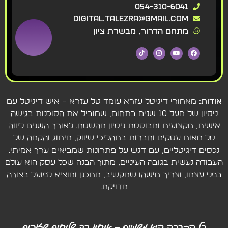
054-310-6041
digital.talezra@gmail.com
מתחם הדרור, מבשרת ציון
אודות:
מאחורי דיגיטל עזרא עומד טל עזרא – איש דיגיטל עם
ניסיון של מעל 10 שנים בתחום, שמוביל את הסוכנות בגישה
אישית, מקצועית ומבוססת ניסיון מהשטח. לאורך השנים ליווה
טל מאות עסקים וחברות בתהליכי שיווק, מיתוג והקמה של
נכסים דיגיטליים, עם דגש על פתרונות שמביאים ערך אמיתי.
העבודה נעשית בגובה העיניים, מתוך הבנה שכל עסק הוא עולם
בפני עצמו, וצריך מישהו שמקשיב, מתכנן ומוציא לפועל בצורה
מדויקת.
כל הברכה היא משמיים – אנחנו רק שליחים שזוכים